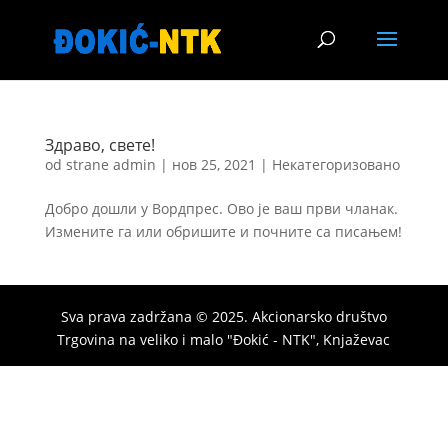
Здраво, свете!
od strane
admin
|
нов 25, 2021
|
Некатегоризовано
Добро дошли у Вордпрес. Ово је ваш први чланак.
Измените га или обришите и почните са писањем!
Sva prava zadržana © 2025. Akcionarsko društvo
Trgovina na veliko i malo "Đokić - NTK", Knjaževac